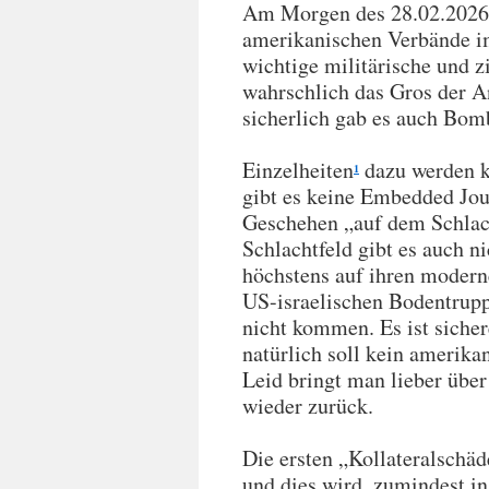
Am Morgen des 28.02.2026, 
amerikanischen Verbände i
wichtige militärische und z
wahrschlich das Gros der A
sicherlich gab es auch Bom
Einzelheiten
dazu werden k
1
gibt es keine Embedded Jour
Geschehen „auf dem Schlach
Schlachtfeld gibt es auch n
höchstens auf ihren modern
US-israelischen Bodentrupp
nicht kommen. Es ist sicher
natürlich soll kein amerika
Leid bringt man lieber übe
wieder zurück.
Die ersten „Kollateralschä
und dies wird, zumindest in