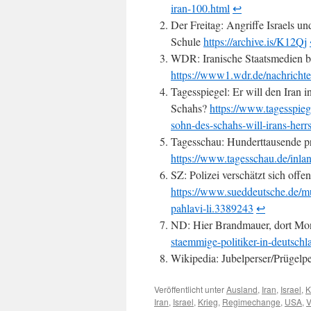
iran-100.html
↩︎
Der Freitag: Angriffe Israels u
Schule
https://archive.is/K12Qj
WDR: Iranische Staatsmedien b
https://www1.wdr.de/nachrichten
Tagesspiegel: Er will den Iran i
Schahs?
https://www.tagesspiege
sohn-des-schahs-will-irans-her
Tagesschau: Hunderttausende pr
https://www.tagesschau.de/inla
SZ: Polizei verschätzt sich offe
https://www.sueddeutsche.de/m
pahlavi-li.3389243
↩︎
ND: Hier Brandmauer, dort Mo
staemmige-politiker-in-deutsch
Wikipedia: Jubelperser/Prügelp
Veröffentlicht unter
Ausland
,
Iran
,
Israel
,
K
Iran
,
Israel
,
Krieg
,
Regimechange
,
USA
,
V