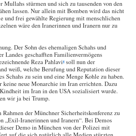
der Mullahs stürmen und sich zu tausenden von den
hen lassen. Nur allein mit Bomben wird das nicht
eie und frei gewählte Regierung mit menschlichen
nzelnen wäre den Iranerinnen und Iranern nur zu
ffnung. Der Sohn des ehemaligen Schahs und
ßer Landes geschafften Familienvermögens
bezeichnende Reza Pahlavi
soll nun der
4
nd weiß, welche Berufung und Reputation dieser
es Schahs zu sein und eine Menge Kohle zu haben.
er keine neue Monarchie im Iran errichten. Dazu
Kindheit im Iran in den USA sozialisiert wurde.
en wir ja bei Trump.
 Rahmen der Münchner Sicherheitskonferenz zu
n „Exil-Iranerinnen und Iranern“. Bei Demos
 dieser Demo in München von der Polizei mit
ert auf die sich natürlich alle Medien stürzten,