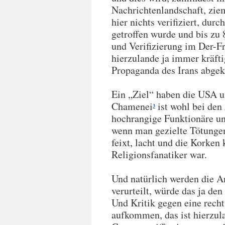
Nachrichtenlandschaft, ziem
hier nichts verifiziert, du
getroffen wurde und bis zu
und Verifizierung im Der-Fr
hierzulande ja immer kräft
Propaganda des Irans abgeka
Ein „Ziel“ haben die USA un
Chamenei
ist wohl bei den
3
hochrangige Funktionäre und
wenn man gezielte Tötungen
feixt, lacht und die Korken 
Religionsfanatiker war.
Und natürlich werden die An
verurteilt, würde das ja de
Und Kritik gegen eine rechts
aufkommen, das ist hierzula