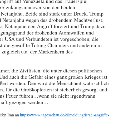
Angriff auf Venezuela und das Trauerspiel
 Ablenkungsmanöver von den beiden
Netanjahu. Beide sind stark unter Druck. Trump
nd Netanjahu wegen des drohendem Machtverlust.
ss Netanjahu den Angriff forciert und Trump dazu
tigungsgrund der drohenden Atomwaffen und
er USA und Verbündeten ist vorgeschoben, die
ist die gewollte Tötung Chamneis und anderen in
r zugleich u.a. der Markenkern des
mer, die Zivilisten, die unter diesen politischen
Und auch die Gefahr eines ganz großen Krieges ist
ößert worden. Den wird die Menschheit wahrschlich
n, für die Großkopferten ist sicherlich gesorgt und
 ins Feuer führen…wenn sie nicht irgendwann
chaft gezogen werden…
ifen Iran an
https://www.tagesschau.de/eilmeldung/israel-angriffe-