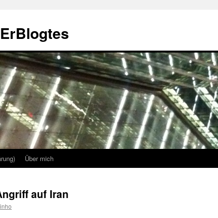
sErBlogtes
rung)
Über mich
ngriff auf Iran
inho