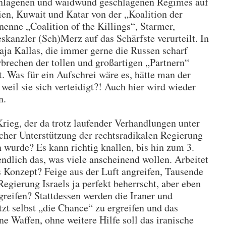
chlagenen und waidwund geschlagenen Regimes auf
ien, Kuwait und Katar von der „Koalition der
nenne „Coalition of the Killings“, Starmer,
anzler (Sch)Merz auf das Schärfste verurteilt. In
aja Kallas, die immer gerne die Russen scharf
erbrechen der tollen und großartigen „Partnern“
. Was für ein Aufschrei wäre es, hätte man der
eil sie sich verteidigt?! Auch hier wird wieder
n.
Krieg, der da trotz laufender Verhandlungen unter
cher Unterstützung der rechtsradikalen Regierung
wurde? Es kann richtig knallen, bis hin zum 3.
ndlich das, was viele anscheinend wollen. Arbeitet
s Konzept? Feige aus der Luft angreifen, Tausende
 Regierung Israels ja perfekt beherrscht, aber eben
reifen? Stattdessen werden die Iraner und
tzt selbst „die Chance“ zu ergreifen und das
e Waffen, ohne weitere Hilfe soll das iranische