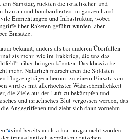
ein Samstag, rückten die israelischen und
m Iran an und bombardierten im ganzen Land
ivile Einrichtungen und Infrastruktur, wobei
ngriffe über Raketen geführt wurden, aber
ber-Einsätze.
aum bekannt, anders als bei anderen Überfällen
nalists mehr, wie im Irakkrieg, die uns das
tfeld“ näher bringen könnten. Das klassische
icht mehr. Natürlich marschieren die Soldaten
en Flugzeugträgern herum, zu einem Einsatz von
en wird es mit allerhöchster Wahrscheinlichkeit
er, die Ziele aus der Luft zu bekämpfen und
nisches und israelisches Blut vergossen werden, das
r die Angegriffenen und zieht sich dann vornehm
den“
sind bereits auch schon ausgemacht worden
2
 der transatlantisch geprägten deutschen