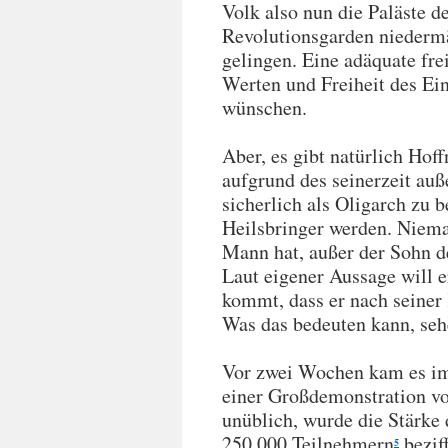
Volk also nun die Paläste 
Revolutionsgarden niedermä
gelingen. Eine adäquate fr
Werten und Freiheit des Ei
wünschen.
Aber, es gibt natürlich Ho
aufgrund des seinerzeit au
sicherlich als Oligarch zu 
Heilsbringer werden. Niema
Mann hat, außer der Sohn d
Laut eigener Aussage will 
kommt, dass er nach seiner 
Was das bedeuten kann, seh
Vor zwei Wochen kam es im
einer Großdemonstration vo
unüblich, wurde die Stärke
250.000 Teilnehmern
beziff
5