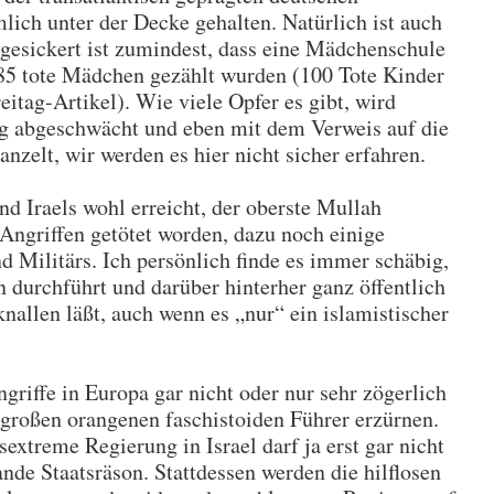
lich unter der Decke gehalten. Natürlich ist auch
rchgesickert ist zumindest, dass eine Mädchenschule
 85 tote Mädchen gezählt wurden (100 Tote Kinder
eitag-Artikel). Wie viele Opfer es gibt, wird
ig abgeschwächt und eben mit dem Verweis auf die
nzelt, wir werden es hier nicht sicher erfahren.
d Iraels wohl erreicht, der oberste Mullah
 Angriffen getötet worden, dazu noch einige
 Militärs. Ich persönlich finde es immer schäbig,
 durchführt und darüber hinterher ganz öffentlich
knallen läßt, auch wenn es „nur“ ein islamistischer
griffe in Europa gar nicht oder nur sehr zögerlich
n großen orangenen faschistoiden Führer erzürnen.
extreme Regierung in Israel darf ja erst gar nicht
nde Staatsräson. Stattdessen werden die hilflosen