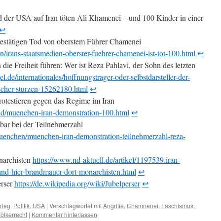
nd der USA auf Iran töten Ali Khamenei – und 100 Kinder in einer
↩︎
estätigen Tod von oberstem Führer Chamenei
/irans-staatsmedien-oberster-fuehrer-chamenei-ist-tot-100.html
↩︎
n die Freiheit führen: Wer ist Reza Pahlavi, der Sohn des letzten
l.de/internationales/hoffnungstrager-oder-selbstdarsteller-der-
rscher-sturzen-15262180.html
↩︎
otestieren gegen das Regime im Iran
nd/muenchen-iran-demonstration-100.html
↩︎
nbar bei der Teilnehmerzahl
uenchen/muenchen-iran-demonstration-teilnehmerzahl-reza-
narchisten
https://www.nd-aktuell.de/artikel/1197539.iran-
land-hier-brandmauer-dort-monarchisten.html
↩︎
erser
https://de.wikipedia.org/wiki/Jubelperser
↩︎
rieg
,
Politik
,
USA
|
Verschlagwortet mit
Angriffe
,
Chamnenei
,
Faschismus
,
ölkerrecht
|
Kommentar hinterlassen