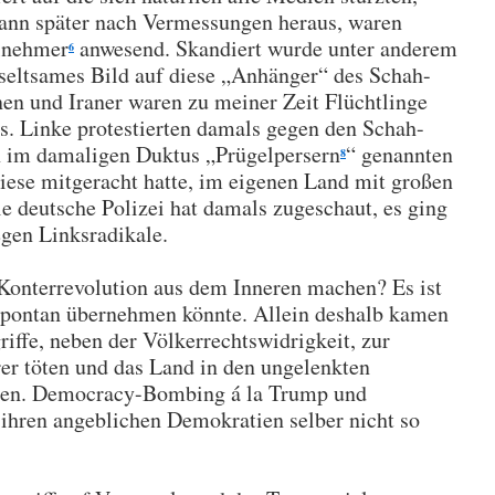
h dann später nach Vermessungen heraus, waren
lnehmer
anwesend. Skandiert wurde unter anderem
6
 seltsames Bild auf diese „Anhänger“ des Schah-
nen und Iraner waren zu meiner Zeit Flüchtlinge
s. Linke protestierten damals gegen den Schah-
 im damaligen Duktus „Prügelpersern
“ genannten
8
iese mitgeracht hatte, im eigenen Land mit großen
e deutsche Polizei hat damals zugeschaut, es ging
egen Linksradikale.
 Konterrevolution aus dem Inneren machen? Es ist
spontan übernehmen könnte. Allein deshalb kamen
iffe, neben der Völkerrechtswidrigkeit, zur
er töten und das Land in den ungelenkten
zen. Democracy-Bombing á la Trump und
 ihren angeblichen Demokratien selber nicht so